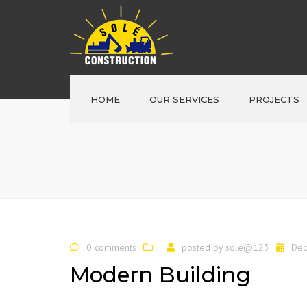
HOME
OUR SERVICES
PROJECTS
0 comments
posted by
sole@123
Dec
Modern Building