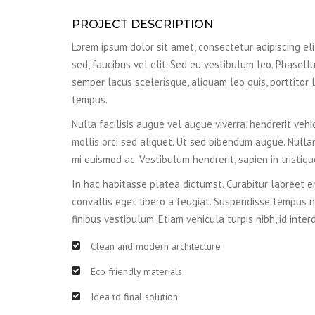
PROJECT DESCRIPTION
Lorem ipsum dolor sit amet, consectetur adipiscing elit.
sed, faucibus vel elit. Sed eu vestibulum leo. Phasellu
semper lacus scelerisque, aliquam leo quis, porttitor l
tempus.
Nulla facilisis augue vel augue viverra, hendrerit vehi
mollis orci sed aliquet. Ut sed bibendum augue. Nulla
mi euismod ac. Vestibulum hendrerit, sapien in tristiq
In hac habitasse platea dictumst. Curabitur laoreet er
convallis eget libero a feugiat. Suspendisse tempus n
finibus vestibulum. Etiam vehicula turpis nibh, id inter
Clean and modern architecture
Eco friendly materials
Idea to final solution