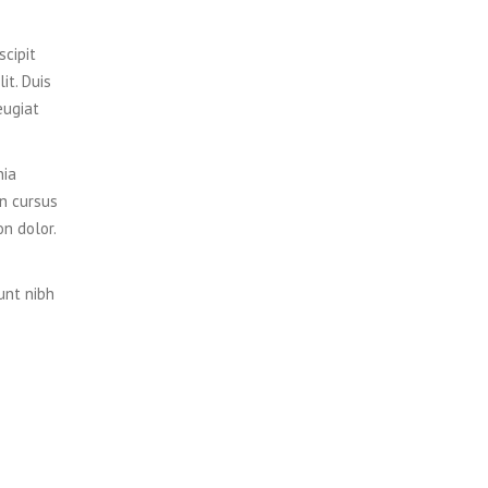
scipit
it. Duis
eugiat
nia
on cursus
on dolor.
unt nibh