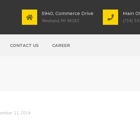
5940, Commerce Drive
Main Of
Westland, MI 48185
(734) 34
CONTACT US
CAREER
ember 11, 2014