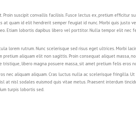
 Proin suscipit convallis facilisis. Fusce lectus ex, pretium efficitur su
s at quam id elit hendrerit semper feugiat id nunc. Morbi quis justo vel
eo. Etiam lobortis dapibus libero vel porttitor. Nulla tempor elit nec f
cula lorem rutrum. Nunc scelerisque sed risus eget ultrices. Morbi laci
m pretium aliquam elit non sagittis. Proin consequat aliquet massa, n
ue tristique, libero magna posuere massa, sit amet pretium felis eros n
os nec aliquam aliquam. Cras luctus nulla ac scelerisque fringilla. Ut
isl at nisl sodales euismod quis vitae metus. Praesent interdum tincid
dum turpis lobortis sed.