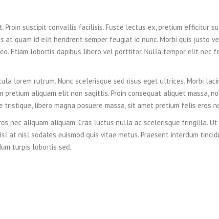
 Proin suscipit convallis facilisis. Fusce lectus ex, pretium efficitur su
s at quam id elit hendrerit semper feugiat id nunc. Morbi quis justo vel
eo. Etiam lobortis dapibus libero vel porttitor. Nulla tempor elit nec f
cula lorem rutrum. Nunc scelerisque sed risus eget ultrices. Morbi laci
m pretium aliquam elit non sagittis. Proin consequat aliquet massa, n
ue tristique, libero magna posuere massa, sit amet pretium felis eros n
os nec aliquam aliquam. Cras luctus nulla ac scelerisque fringilla. Ut
isl at nisl sodales euismod quis vitae metus. Praesent interdum tincid
dum turpis lobortis sed.