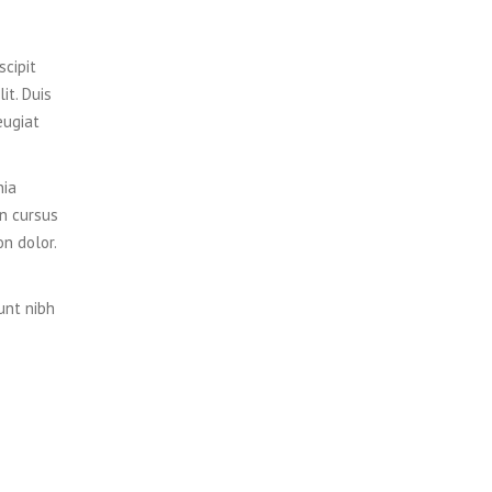
scipit
it. Duis
eugiat
nia
on cursus
on dolor.
unt nibh