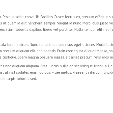
 Proin suscipit convallis facilisis. Fusce lectus ex, pretium efficitur su
s at quam id elit hendrerit semper feugiat id nunc. Morbi quis justo vel
eo. Etiam lobortis dapibus libero vel porttitor. Nulla tempor elit nec f
cula lorem rutrum. Nunc scelerisque sed risus eget ultrices. Morbi laci
m pretium aliquam elit non sagittis. Proin consequat aliquet massa, n
ue tristique, libero magna posuere massa, sit amet pretium felis eros n
os nec aliquam aliquam. Cras luctus nulla ac scelerisque fringilla. Ut
isl at nisl sodales euismod quis vitae metus. Praesent interdum tincid
dum turpis lobortis sed.