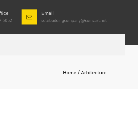
fice
Email
7 5052
solebuildingcompany@comcast.net
Home
Arhitecture