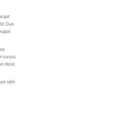
scipit
it. Duis
eugiat
nia
on cursus
on dolor.
unt nibh