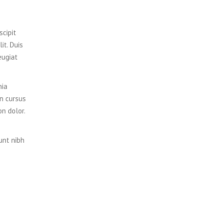
scipit
it. Duis
eugiat
nia
on cursus
on dolor.
unt nibh