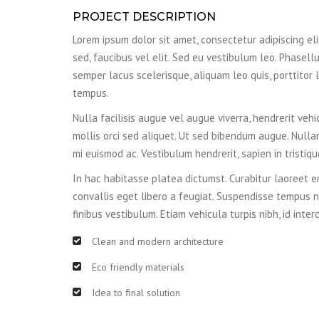
PROJECT DESCRIPTION
Lorem ipsum dolor sit amet, consectetur adipiscing elit.
sed, faucibus vel elit. Sed eu vestibulum leo. Phasellu
semper lacus scelerisque, aliquam leo quis, porttitor l
tempus.
Nulla facilisis augue vel augue viverra, hendrerit vehi
mollis orci sed aliquet. Ut sed bibendum augue. Nulla
mi euismod ac. Vestibulum hendrerit, sapien in tristiq
In hac habitasse platea dictumst. Curabitur laoreet er
convallis eget libero a feugiat. Suspendisse tempus n
finibus vestibulum. Etiam vehicula turpis nibh, id inter
Clean and modern architecture
Eco friendly materials
Idea to final solution