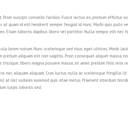
 Proin suscipit convallis facilisis. Fusce lectus ex, pretium efficitur su
s at quam id elit hendrerit semper feugiat id nunc. Morbi quis justo vel
eo. Etiam lobortis dapibus libero vel porttitor. Nulla tempor elit nec f
cula lorem rutrum. Nunc scelerisque sed risus eget ultrices. Morbi laci
m pretium aliquam elit non sagittis. Proin consequat aliquet massa, n
ue tristique, libero magna posuere massa, sit amet pretium felis eros n
os nec aliquam aliquam. Cras luctus nulla ac scelerisque fringilla. Ut
isl at nisl sodales euismod quis vitae metus. Praesent interdum tincid
dum turpis lobortis sed.