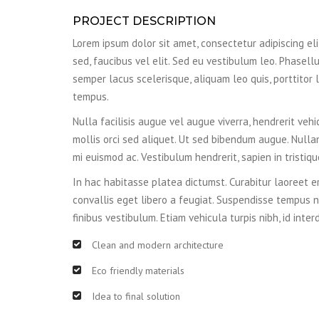
PROJECT DESCRIPTION
Lorem ipsum dolor sit amet, consectetur adipiscing elit.
sed, faucibus vel elit. Sed eu vestibulum leo. Phasellu
semper lacus scelerisque, aliquam leo quis, porttitor l
tempus.
Nulla facilisis augue vel augue viverra, hendrerit vehi
mollis orci sed aliquet. Ut sed bibendum augue. Nulla
mi euismod ac. Vestibulum hendrerit, sapien in tristiq
In hac habitasse platea dictumst. Curabitur laoreet er
convallis eget libero a feugiat. Suspendisse tempus n
finibus vestibulum. Etiam vehicula turpis nibh, id inter
Clean and modern architecture
Eco friendly materials
Idea to final solution