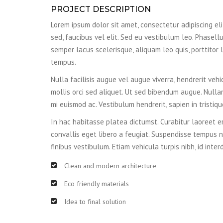
PROJECT DESCRIPTION
Lorem ipsum dolor sit amet, consectetur adipiscing elit.
sed, faucibus vel elit. Sed eu vestibulum leo. Phasellu
semper lacus scelerisque, aliquam leo quis, porttitor l
tempus.
Nulla facilisis augue vel augue viverra, hendrerit vehi
mollis orci sed aliquet. Ut sed bibendum augue. Nulla
mi euismod ac. Vestibulum hendrerit, sapien in tristiq
In hac habitasse platea dictumst. Curabitur laoreet er
convallis eget libero a feugiat. Suspendisse tempus n
finibus vestibulum. Etiam vehicula turpis nibh, id inter
Clean and modern architecture
Eco friendly materials
Idea to final solution